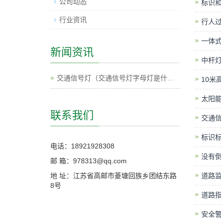
公司动态
标识和
行业资讯
行人过
一体式
新闻资讯
中杆灯
交通信号灯（交通信号灯字母灯是什么意思）
10米
太阳能
联系我们
交通信
标识标
电话：18921928308
没有倒
邮 箱：978313@qq.com
地 址：江苏省高邮市菱塘回族乡团结东路
道路监
8号
道路指
安全警