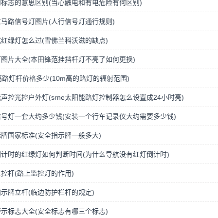
标志的意思区别(当心触电和有电危险有何区别)
马路信号灯图片(人行信号灯通行规则)
红绿灯怎么过(雪佛兰科沃滋的缺点)
图片大全(本田锋范挂挡杆灯不亮了如何更换)
高路灯杆价格多少(10m高的路灯的辐射范围)
声控光控户外灯(srne太阳能路灯控制器怎么设置成24小时亮)
号灯一套大约多少钱(安装一个行车记录仪大约需要多少钱)
牌国家标准(安全指示牌一般多大)
计时的红绿灯如何判断时间(为什么导航没有红灯倒计时)
控杆(路上监控灯的作用)
示牌立杆(临边防护栏杆的规定)
示标志大全(安全标志有哪三个标志)